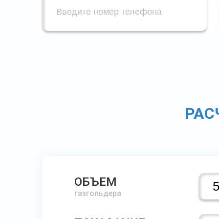
РАС
ОБЪЕМ
газгольдера