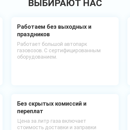
ВЫБИРАЮТ НАС
Работаем без выходных и
праздников
Работает большой автопарк
газовозов. С сертифицированным
оборудованием.
Без скрытых комиссий и
переплат
Цена за литр газа включает
стоимость доставки и заправки