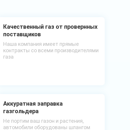
Качественный газ от провернных
поставщиков
Наша компания имеет прямые
контракты со всеми производителями
газа
Аккуратная заправка
газгольдера
Не портим ваш газон и растения,
автомобили оборудованы шлангом