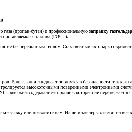
ов
о газа (пропан-бутан) и профессиональную
заправку газгольде
а поставляемого топлива (ГОСТ).
иятие бесперебойным теплом. Собственный автопарк современны
ров. Ваш газон и ландшафт останутся в безопасности, так как га
нтролируется высокоточными поверенными электронными счетч
Г с высоким содержанием пропана, который не перемерзает в 
ьте заявку или позвоните нам. Наши инженеры ответят на все 