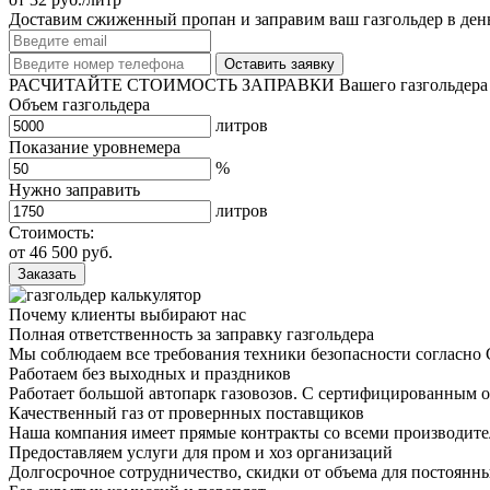
Доставим сжиженный пропан и заправим ваш газгольдер в день
Оставить заявку
РАСЧИТАЙТЕ СТОИМОСТЬ ЗАПРАВКИ
Вашего газгольдера
Объем
газгольдера
литров
Показание
уровнемера
%
Нужно заправить
литров
Стоимость:
от
46 500
руб.
Заказать
Почему клиенты
выбирают нас
Полная ответственность за заправку газгольдера
Мы соблюдаем все требования техники безопасности согласно 
Работаем без выходных и праздников
Работает большой автопарк газовозов. С сертифицированным 
Качественный газ от провернных поставщиков
Наша компания имеет прямые контракты со всеми производите
Предоставляем услуги для пром и хоз организаций
Долгосрочное сотрудничество, скидки от объема для постоянн