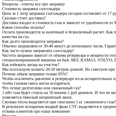
Вопросы - ответы
все про заправку
Стоимость заправки газгольдера
Цена за 1 литр заправки газгольдера сегодня составляет от 17 
Сколько стоит доставка?
Доставка входит в стоимость газа и зависит от удалённости от
Какие способы оплаты?
Оплата производится за наличный и безналичный расчет. Как п
качества на газ.
Как долго производится заправка?
Обычно заправляем от 30-40 минут до нескольких часов. Гаран
Как часто нужно заправлять газгольдер?
Частота заправки зависит от объема резервуара и мощности от
специализированной машины на базе ЗИЛ, КАМАЗ, VOLVO, ISUZU с
Как избежать заезда на участок?
Мы используем шланги 20-50 метров длиной. Но советуем при 
Почему объем заправки только 85%?
Чтобы исключить давление в резервуаре из-за испарительных п
чтобы газовая смесь могла испаряться.
Что лучше дизтопливо или сжиженный газ?
1 кВт газа будет стоить на 50 копеек-1 руб дешевле. И что не
появляется тяжелый неприятный запах.
Сколько тепла выделяется при сжигании 1 кг сжиженного газа?
В результате испарения жидкой фазы СУГ, выделяется в среднем
отзывы клиентов
про нашу компанию
Максим