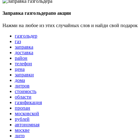
Заправка газгольдера
по акции
Нажми на любое из этих случайных слов и найди свой подарок
газгольдер
газ
заправка
доставка
район
телефон
цена
заправки
дома
литров
стоимость
области
газификация
пропан
московской
рублей
автономная
москве
литр